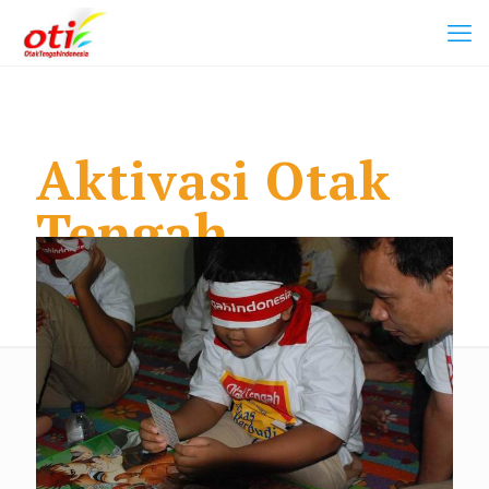
Aktivasi Otak
Tengah