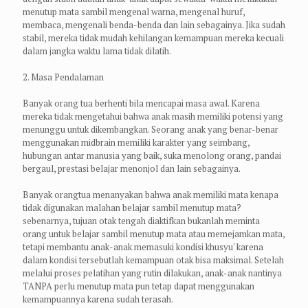
menutup mata sambil mengenal warna, mengenal huruf,
membaca, mengenali benda-benda dan lain sebagainya. Jika sudah
stabil, mereka tidak mudah kehilangan kemampuan mereka kecuali
dalam jangka waktu lama tidak dilatih.
2. Masa Pendalaman
Banyak orang tua berhenti bila mencapai masa awal. Karena
mereka tidak mengetahui bahwa anak masih memiliki potensi yang
menunggu untuk dikembangkan. Seorang anak yang benar-benar
menggunakan midbrain memiliki karakter yang seimbang,
hubungan antar manusia yang baik, suka menolong orang, pandai
bergaul, prestasi belajar menonjol dan lain sebagainya.
Banyak orangtua menanyakan bahwa anak memiliki mata kenapa
tidak digunakan malahan belajar sambil menutup mata?
sebenarnya, tujuan otak tengah diaktifkan bukanlah meminta
orang untuk belajar sambil menutup mata atau memejamkan mata,
tetapi membantu anak-anak memasuki kondisi khusyu' karena
dalam kondisi tersebutlah kemampuan otak bisa maksimal. Setelah
melalui proses pelatihan yang rutin dilakukan, anak-anak nantinya
TANPA perlu menutup mata pun tetap dapat menggunakan
kemampuannya karena sudah terasah.